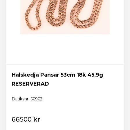
Logga in
Skicka
Glömt lösenordet? Fixa ett nytt här!
Tillbaka till startsidan
Ny kund? Skapa konto
Halskedja Pansar 53cm 18k 45,9g
RESERVERAD
Butiksnr: 66962
66500 kr