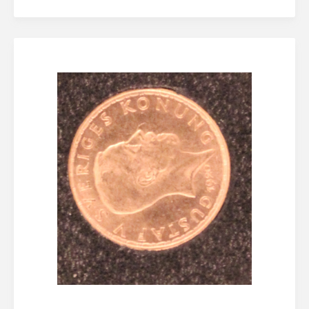
Lösenordet behöver vara minst åtta tecken
långt, innehålla minst en stor bokstav och minst en
siffra
Jag accepterar
Eskilstuna Pantbanks
allmänna villkor
och hantering av
personuppgifter
Registrera konto