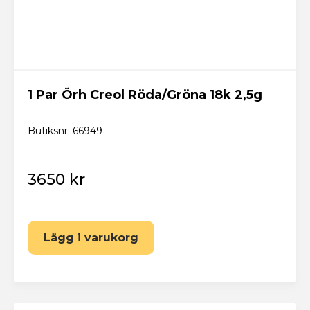
1 Par Örh Creol Röda/Gröna 18k 2,5g
Butiksnr: 66949
3650 kr
Lägg i varukorg