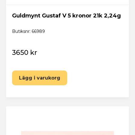
Har du redan ett konto? Logga in här
Guldmynt Gustaf V 5 kronor 21k 2,24g
Butiksnr: 66989
3650 kr
Lägg i varukorg