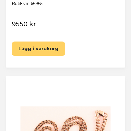
Butiksnr: 66965
9550 kr
Lägg i varukorg
Eskilstuna Pantbank
Återställ lösenord
Fyll i din e-postadress nedan