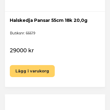
Har du redan ett konto? Logga in här
Halskedja Pansar 55cm 18k 20,0g
Butiksnr: 66619
29000 kr
Lägg i varukorg