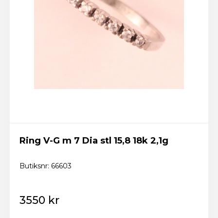
Logga in
Skicka
Glömt lösenordet? Fixa ett nytt här!
Tillbaka till startsidan
Ny kund? Skapa konto
Ring V-G m 7 Dia stl 15,8 18k 2,1g
Butiksnr: 66603
3550 kr