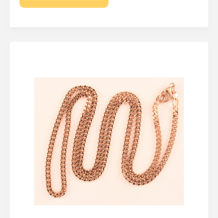
Lösenordet behöver vara minst åtta tecken
långt, innehålla minst en stor bokstav och minst en
siffra
Jag accepterar
Eskilstuna Pantbanks
allmänna villkor
och hantering av
personuppgifter
Registrera konto