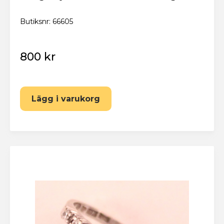
Butiksnr: 66605
800 kr
Lägg i varukorg
Eskilstuna Pantbank
Återställ lösenord
Fyll i din e-postadress nedan