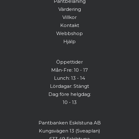
Pantbelåning
Värdering
Har du redan ett konto? Logga in här
Villkor
Kontakt
Webbshop
Hjälp
Öppettider
Mån-Fre: 10 - 17
Lunch: 13 - 14
Lördagar: Stängt
Dag före helgdag:
10 - 13
Pantbanken Eskilstuna AB
Kungsvägen 13 (Sveaplan)
633 49 Eskilstuna