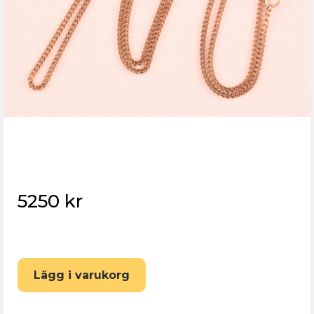
5250 kr
Eskilstuna Pantbank
Lägg i varukorg
Återställ lösenord