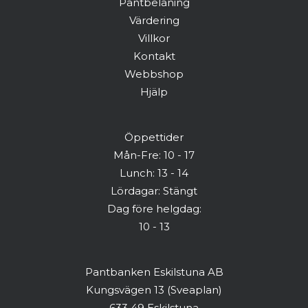
Pantbelåning
Värdering
Har du redan ett konto? Logga in här
Villkor
Kontakt
Webbshop
Hjälp
Öppettider
Mån-Fre: 10 - 17
Lunch: 13 - 14
Lördagar: Stängt
Dag före helgdag:
10 - 13
Pantbanken Eskilstuna AB
Kungsvägen 13 (Sveaplan)
633 49 Eskilstuna