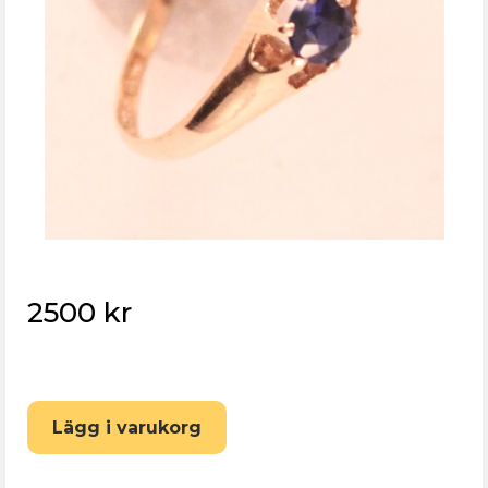
2500 kr
Eskilstuna Pantbank
Lägg i varukorg
Återställ lösenord