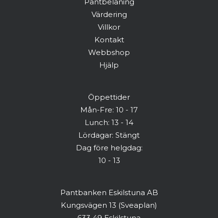
Pantbelåning
Värdering
Har du redan ett konto? Logga in här
Villkor
Kontakt
Webbshop
Hjälp
Öppettider
Mån-Fre: 10 - 17
Lunch: 13 - 14
Lördagar: Stängt
Dag före helgdag:
10 - 13
Pantbanken Eskilstuna AB
Kungsvägen 13 (Sveaplan)
633 49 Eskilstuna