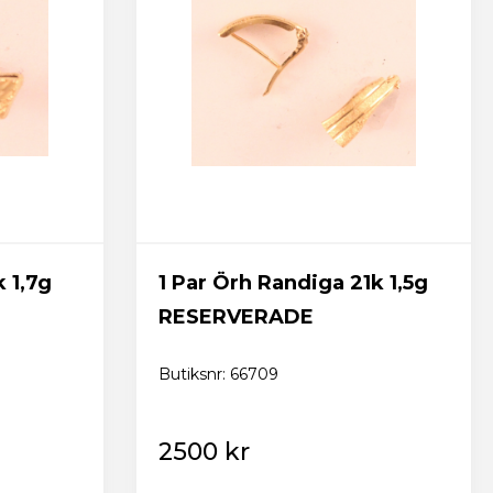
tav och minst en
k 1,7g
1 Par Örh Randiga 21k 1,5g
ring av
RESERVERADE
Butiksnr: 66709
2500 kr