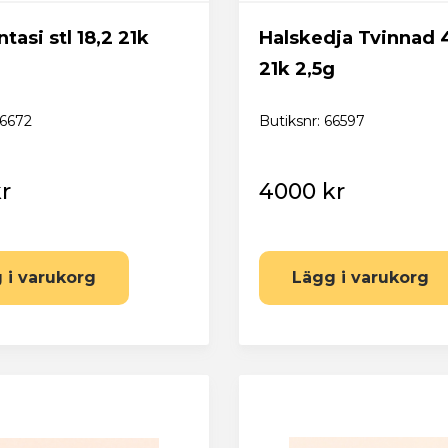
tasi stl 18,2 21k
Halskedja Tvinnad
21k 2,5g
66672
Butiksnr: 66597
r
4000 kr
skilstuna Pantbank
 i varukorg
Lägg i varukorg
Återställ lösenord
Fyll i din e-postadress nedan