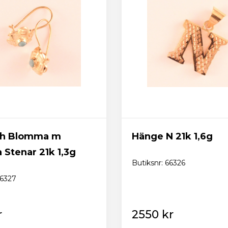
Logga in
Skicka
Glömt lösenordet? Fixa ett nytt här!
Tillbaka till startsidan
Ny kund? Skapa konto
Örh Blomma m
Hänge N 21k 1,6g
 Stenar 21k 1,3g
Butiksnr: 66326
66327
r
2550 kr