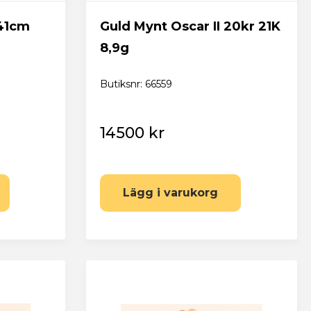
 41cm
Guld Mynt Oscar II 20kr 21K
8,9g
Butiksnr: 66559
14500 kr
Lägg i varukorg