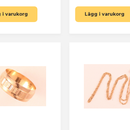
Har du redan ett konto? Logga in här
 i varukorg
Lägg i varukorg