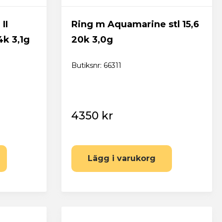
II
Ring m Aquamarine stl 15,6
4k 3,1g
20k 3,0g
Butiksnr: 66311
4350 kr
Lägg i varukorg