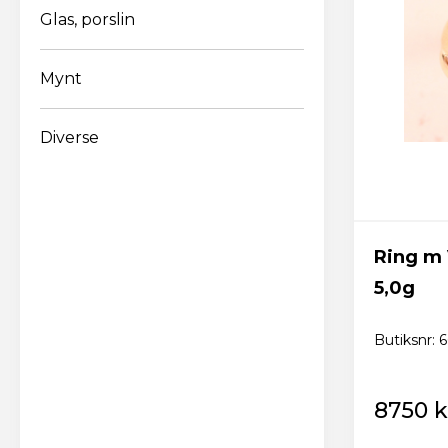
Glas, porslin
Lösenordet b
Mynt
siffra
Diverse
Ring m 
Jag acc
5,0g
personu
Butiksnr: 
8750 k