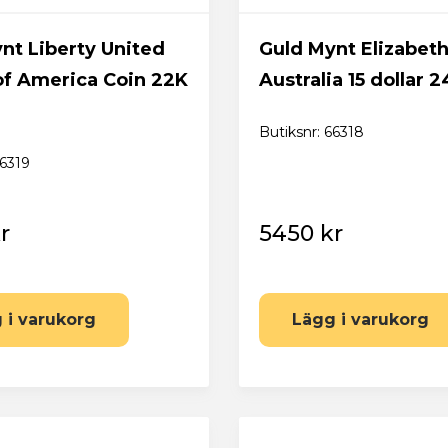
nt Liberty United
Guld Mynt Elizabeth 
of America Coin 22K
Australia 15 dollar 2
Butiksnr: 66318
66319
r
5450 kr
 i varukorg
Lägg i varukorg