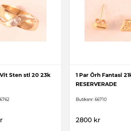
ehöver vara minst åtta tecken långt, innehålla minst en stor boks
Vit Sten stl 20 23k
1 Par Örh Fantasi 21
epterar
Eskilstuna Pantbanks allmänna villkor
och hante
RESERVERADE
ppgifter
66762
Butiksnr: 66710
Registrera konto
r
2800 kr