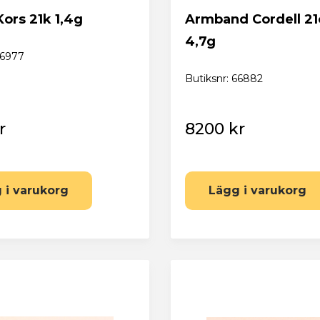
ors 21k 1,4g
Armband Cordell 2
4,7g
66977
Butiksnr: 66882
r
8200 kr
 i varukorg
Lägg i varukorg