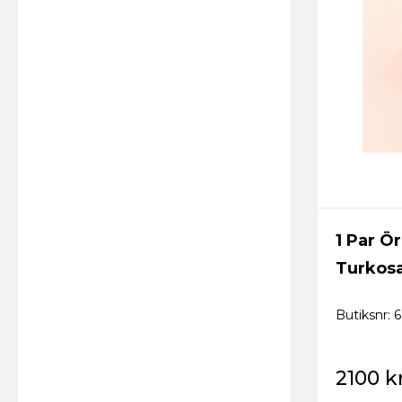
1 Par 
Turkosa
Butiksnr: 
2100 k