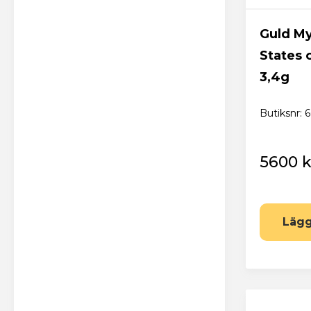
Guld My
States 
3,4g
Butiksnr: 
5600 k
Lägg