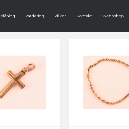
elåning
Värdering
Villkor
Kontakt
Webbshop
ra konto