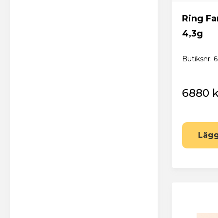
Ring Fan
4,3g
Butiksnr: 
6880 k
E
Lägg