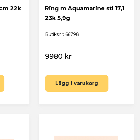
1cm 22k
Ring m Aquamarine stl 17,1
23k 5,9g
Butiksnr: 66798
9980 kr
Lägg i varukorg