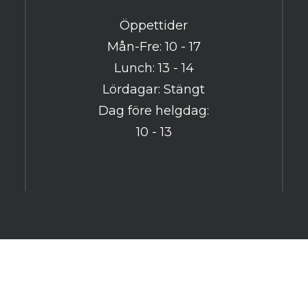
Har du redan ett konto? Logga in här
Öppettider
Mån-Fre: 10 - 17
Lunch: 13 - 14
Lördagar: Stängt
Dag före helgdag:
10 - 13
Powered by
purePUBLISH
| Hosted by
WebOne AB