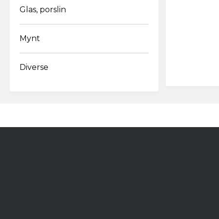
Glas, porslin
Lösenordet b
Mynt
siffra
Diverse
Jag acc
personu