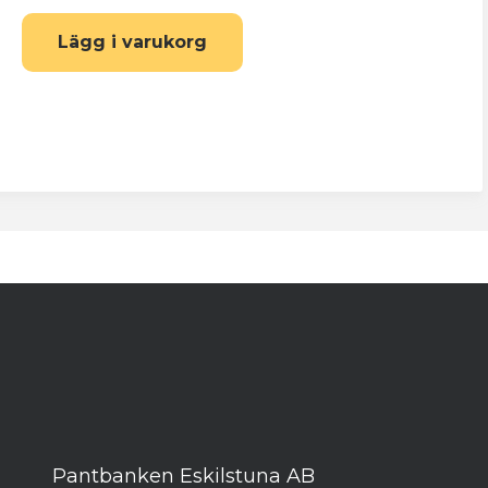
Lägg i varukorg
tav och minst en
ring av
Pantbanken Eskilstuna AB