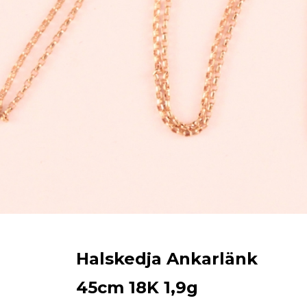
skilstuna Pantbank
Återställ lösenord
Fyll i din e-postadress nedan
Halskedja Ankarlänk
45cm 18K 1,9g