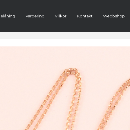
elåning
Värdering
Villkor
Kontakt
Webbshop
ra konto