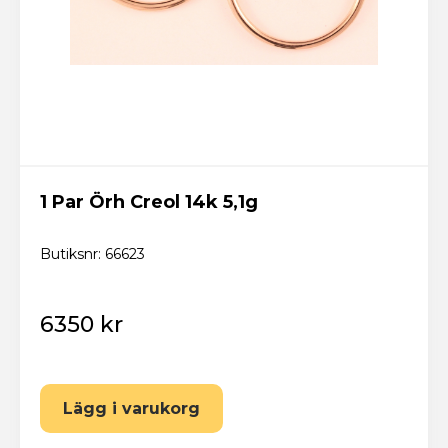
1 Par Örh Creol 14k 5,1g
Butiksnr: 66623
6350 kr
Lägg i varukorg