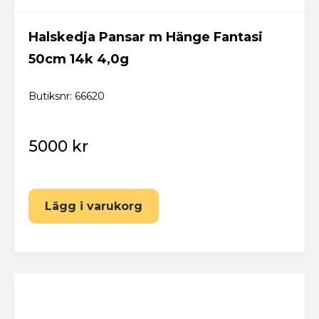
Har du redan ett konto? Logga in här
Halskedja Pansar m Hänge Fantasi
50cm 14k 4,0g
Butiksnr: 66620
5000 kr
Lägg i varukorg