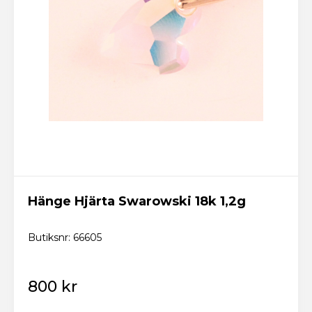
Logga in
Skicka
Glömt lösenordet? Fixa ett nytt här!
Tillbaka till startsidan
Ny kund? Skapa konto
Hänge Hjärta Swarowski 18k 1,2g
Butiksnr: 66605
800 kr