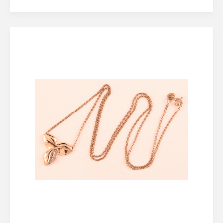
Lösenordet behöver vara minst åtta tecken
långt, innehålla minst en stor bokstav och minst en
siffra
Jag accepterar
Eskilstuna Pantbanks
allmänna villkor
och hantering av
personuppgifter
Registrera konto