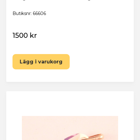
Butiksnr: 66606
1500 kr
Lägg i varukorg
Eskilstuna Pantbank
Återställ lösenord
Fyll i din e-postadress nedan