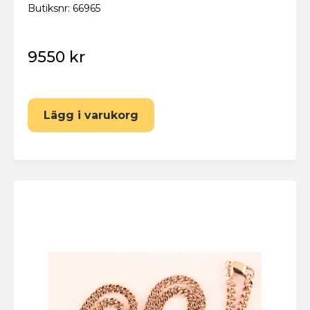
Butiksnr: 66965
9550 kr
Lägg i varukorg
Eskilstuna Pantbank
Återställ lösenord
Fyll i din e-postadress nedan