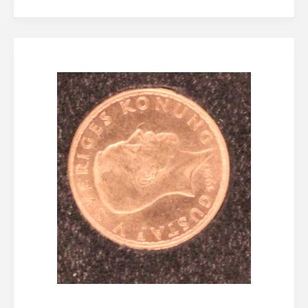
Lösenordet behöver vara minst åtta tecken
långt, innehålla minst en stor bokstav och minst en
siffra
Jag accepterar
Eskilstuna Pantbanks
allmänna villkor
och hantering av
personuppgifter
Registrera konto