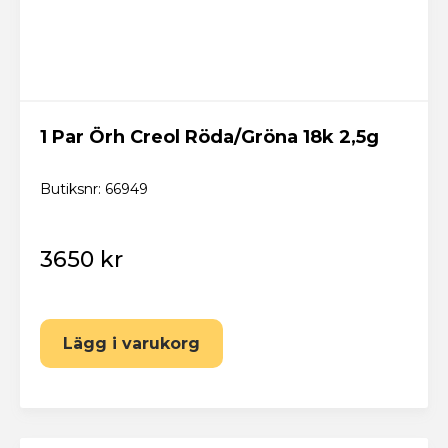
1 Par Örh Creol Röda/Gröna 18k 2,5g
Butiksnr: 66949
3650 kr
Lägg i varukorg