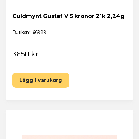
Har du redan ett konto? Logga in här
Guldmynt Gustaf V 5 kronor 21k 2,24g
Butiksnr: 66989
3650 kr
Lägg i varukorg