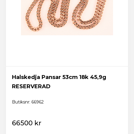
Logga in
Skicka
Glömt lösenordet? Fixa ett nytt här!
Tillbaka till startsidan
Ny kund? Skapa konto
Halskedja Pansar 53cm 18k 45,9g
RESERVERAD
Butiksnr: 66962
66500 kr