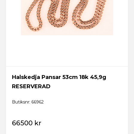
Logga in
Skicka
Glömt lösenordet? Fixa ett nytt här!
Tillbaka till startsidan
Ny kund? Skapa konto
Halskedja Pansar 53cm 18k 45,9g
RESERVERAD
Butiksnr: 66962
66500 kr