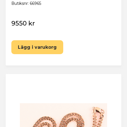
Butiksnr: 66965
9550 kr
Lägg i varukorg
Eskilstuna Pantbank
Återställ lösenord
Fyll i din e-postadress nedan