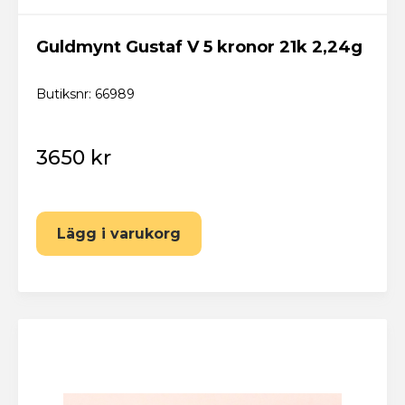
Har du redan ett konto? Logga in här
Guldmynt Gustaf V 5 kronor 21k 2,24g
Butiksnr: 66989
3650 kr
Lägg i varukorg