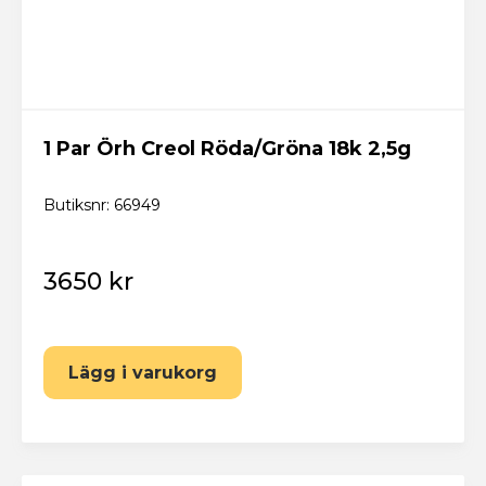
1 Par Örh Creol Röda/Gröna 18k 2,5g
Butiksnr: 66949
3650 kr
Lägg i varukorg