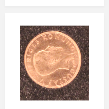
Lösenordet behöver vara minst åtta tecken
långt, innehålla minst en stor bokstav och minst en
siffra
Jag accepterar
Eskilstuna Pantbanks
allmänna villkor
och hantering av
personuppgifter
Registrera konto