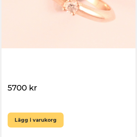
5700 kr
Eskilstuna Pantbank
Lägg i varukorg
Återställ lösenord