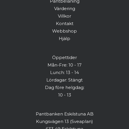
Pantbelåning
Värdering
Har du redan ett konto? Logga in här
Villkor
Kontakt
Webbshop
Hjälp
Öppettider
Mån-Fre: 10 - 17
Lunch: 13 - 14
Lördagar: Stängt
Dag före helgdag:
10 - 13
Pantbanken Eskilstuna AB
Kungsvägen 13 (Sveaplan)
633 49 Eskilstuna