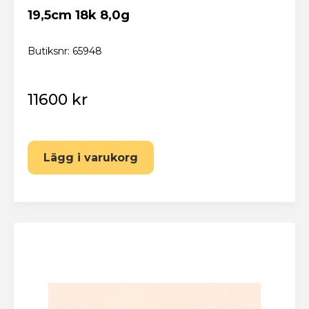
19,5cm 18k 8,0g
Butiksnr: 65948
11600 kr
Lägg i varukorg
Eskilstuna Pantbank
Återställ lösenord
Fyll i din e-postadress nedan