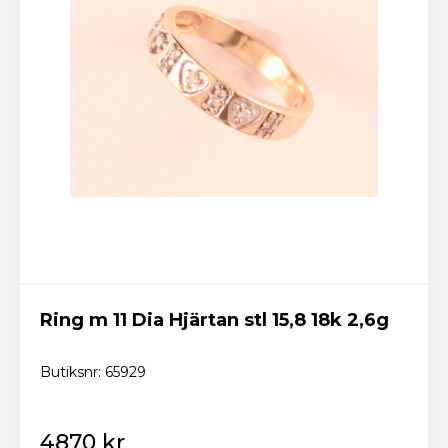
Logga in
Skicka
Glömt lösenordet? Fixa ett nytt här!
Tillbaka till startsidan
Ny kund? Skapa konto
Ring m 11 Dia Hjärtan stl 15,8 18k 2,6g
Butiksnr: 65929
4870 kr