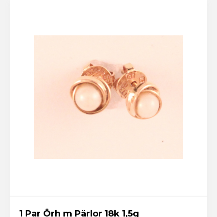
1 Par Örh m Pärlor 18k 1,5g