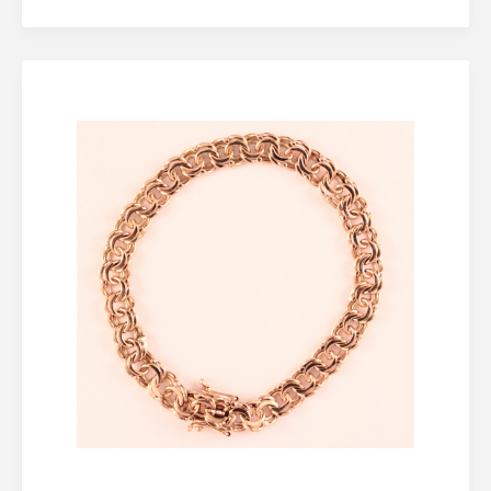
Lösenordet behöver vara minst åtta tecken
långt, innehålla minst en stor bokstav och minst en
siffra
Jag accepterar
Eskilstuna Pantbanks
allmänna villkor
och hantering av
personuppgifter
Registrera konto