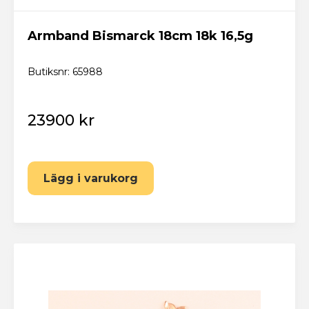
Har du redan ett konto? Logga in här
Armband Bismarck 18cm 18k 16,5g
Butiksnr: 65988
23900 kr
Lägg i varukorg