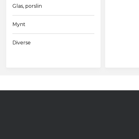
Glas, porslin
Lösenordet b
Mynt
siffra
Diverse
Jag acc
personu