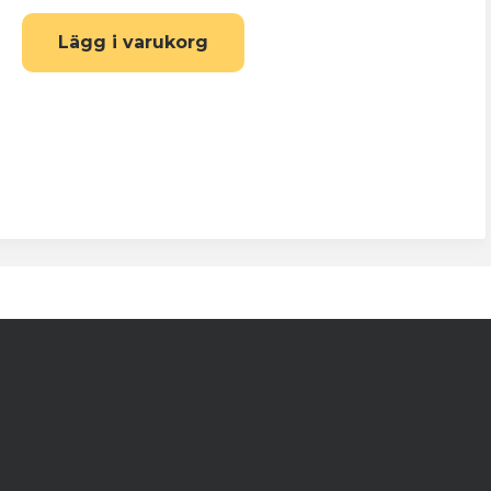
Lägg i varukorg
tav och minst en
ring av