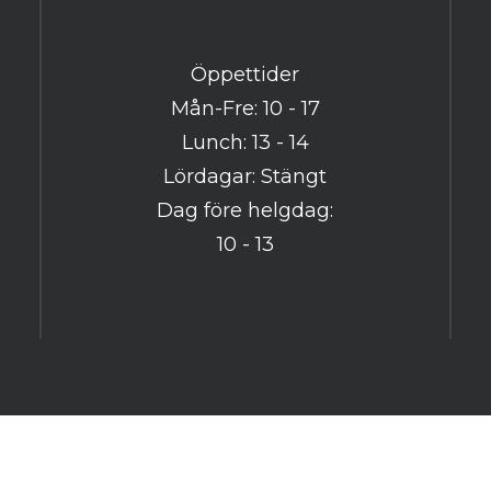
Har du redan ett konto? Logga in här
Öppettider
Mån-Fre: 10 - 17
Lunch: 13 - 14
Lördagar: Stängt
Dag före helgdag:
10 - 13