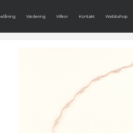
elåning
Värdering
Villkor
Kontakt
Webbshop
ra konto