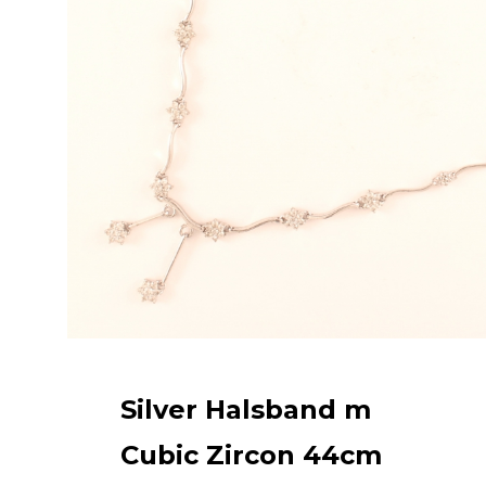
skilstuna Pantbank
Återställ lösenord
Fyll i din e-postadress nedan
Silver Halsband m
Cubic Zircon 44cm