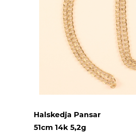
skilstuna Pantbank
Återställ lösenord
Fyll i din e-postadress nedan
Halskedja Pansar
51cm 14k 5,2g