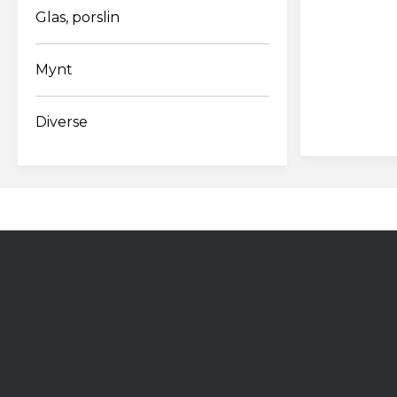
Glas, porslin
Lösenordet b
Mynt
siffra
Diverse
Jag acc
personu