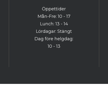
Har du redan ett konto? Logga in här
Öppettider
Mån-Fre: 10 - 17
Lunch: 13 - 14
Lördagar: Stängt
Dag före helgdag:
10 - 13
Powered by
purePUBLISH
| Hosted by
WebOne AB