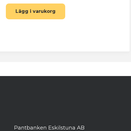
Lägg i varukorg
tav och minst en
ring av
Pantbanken Eskilstuna AB