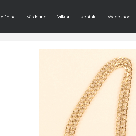
elåning
Värdering
Villkor
Kontakt
Webbshop
ra konto