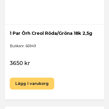
1 Par Örh Creol Röda/Gröna 18k 2,5g
Butiksnr: 66949
3650 kr
Lägg i varukorg