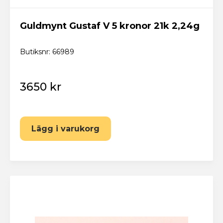
Har du redan ett konto? Logga in här
Guldmynt Gustaf V 5 kronor 21k 2,24g
Butiksnr: 66989
3650 kr
Lägg i varukorg