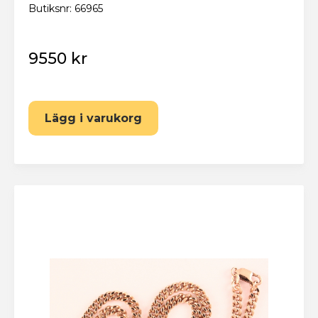
Butiksnr: 66965
9550 kr
Lägg i varukorg
Eskilstuna Pantbank
Återställ lösenord
Fyll i din e-postadress nedan