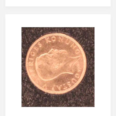
Lösenordet behöver vara minst åtta tecken
långt, innehålla minst en stor bokstav och minst en
siffra
Jag accepterar
Eskilstuna Pantbanks
allmänna villkor
och hantering av
personuppgifter
Registrera konto