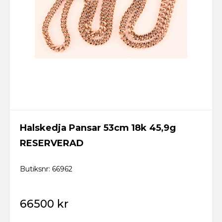
Logga in
Skicka
Glömt lösenordet? Fixa ett nytt här!
Tillbaka till startsidan
Ny kund? Skapa konto
Halskedja Pansar 53cm 18k 45,9g
RESERVERAD
Butiksnr: 66962
66500 kr