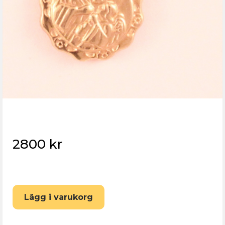
2800 kr
Eskilstuna Pantbank
Lägg i varukorg
Återställ lösenord