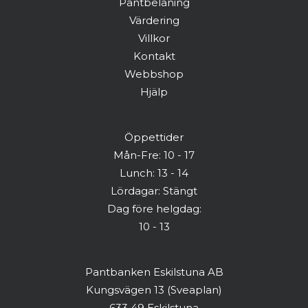
Pantbelåning
Värdering
Har du redan ett konto? Logga in här
Villkor
Kontakt
Webbshop
Hjälp
Öppettider
Mån-Fre: 10 - 17
Lunch: 13 - 14
Lördagar: Stängt
Dag före helgdag:
10 - 13
Pantbanken Eskilstuna AB
Kungsvägen 13 (Sveaplan)
633 49 Eskilstuna